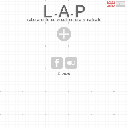
L
A
P
-
-
Laboratorio de Arquitectura y Paisaje
Skip to content
Sorry, this entry is only available in
Español
.
© 2026