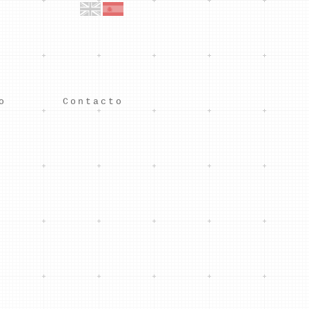
o
Contacto
con unas paredes.
ergio San Miguel, Ivan