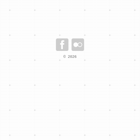
Localización:
Envigado, Antioquia, Colombia
Área:
780 m2
Fotos:
Archivo Paisaje Emergentes, Arq. Sergio Góme
© 2026