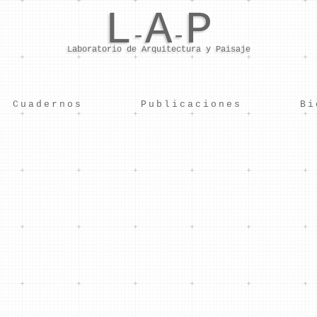
L
A
P
-
-
Laboratorio de Arquitectura y Paisaje
Cuadernos
Publicaciones
Bi
CASA MANANTIALES
hacer una casa se coge un puñado de aire y se le sujeta 
Proverbio Nazarí
Diseño:
Arq. Edgar Mazo + Arq. Carlos Hernández
Coordinación de Diseño y Desarrollo:
Arq. Edgar Mazo
Colaboradores:
uricio Saldarriaga, Juan Esteban Ramirez, Andres Toro, S
Velandia, Antonio Yemail.
Cliente:
Privado