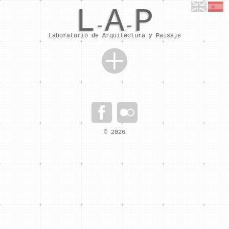
L
A
P
-
-
Laboratorio de Arquitectura y Paisaje
Skip to content
TRANSFORMACIÓN DE LA BASE AÉREA EN UN PARQUE
© 2026
VERDE METROPOLITANO
Distincion: Mención de Honor.
Diseño: L-A-P (Arq. Sebastián Mejía, Arq. Edgar
Mazo), LATITUD (Arq. Sebatián Monsalve, Arq. Juan
David Hoyos).
Localización: Caracas, Venezuela.